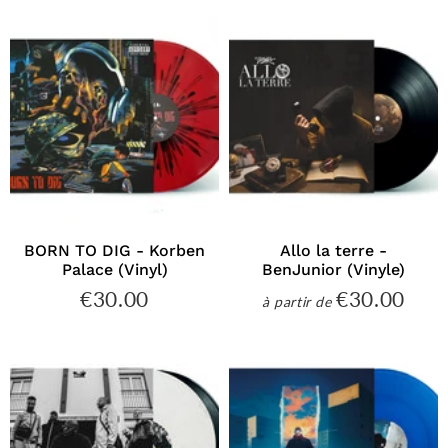
BORN TO DIG - Korben
Allo la terre -
Palace (Vinyl)
BenJunior (Vinyle)
€30.00
€30.00
€30.00
€30
à partir de
Prix
Prix
régulier
régulier