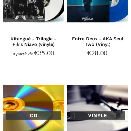
Kitengué - Trilogie -
Entre Deux - AKA Seul
Fik's Niavo (vinyle)
Two (Vinyl)
€35.00
€28.00
€35.00
€28.00
à partir de
Prix
Prix
régulier
régulier
CD
VINYLE