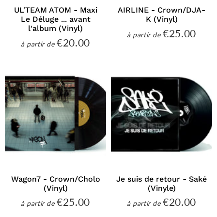
UL'TEAM ATOM - Maxi
AIRLINE - Crown/DJA-
Le Déluge ... avant
K (Vinyl)
l'album (Vinyl)
€25.00
€25
à partir de
Prix
€20.00
€20.00
à partir de
régulier
Prix
régulier
Wagon7 - Crown/Cholo
Je suis de retour - Saké
(Vinyl)
(Vinyle)
€25.00
€20.00
€25.00
€20
à partir de
à partir de
Prix
Prix
régulier
régulier