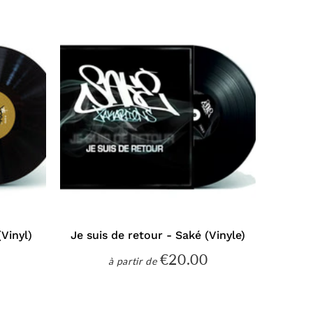
Vinyl)
Je suis de retour - Saké (Vinyle)
€20.00
€25.00
€20.00
à partir de
Prix
régulier