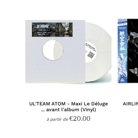
UL'TEAM ATOM - Maxi Le Déluge
AIRLI
... avant l'album (Vinyl)
€20.00
€20.00
à partir de
Prix
régulier