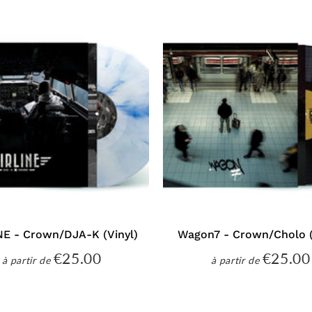
NE - Crown/DJA-K (Vinyl)
Wagon7 - Crown/Cholo (
€25.00
€25.00
€25.00
à partir de
à partir de
Prix
Prix
régulier
régulier