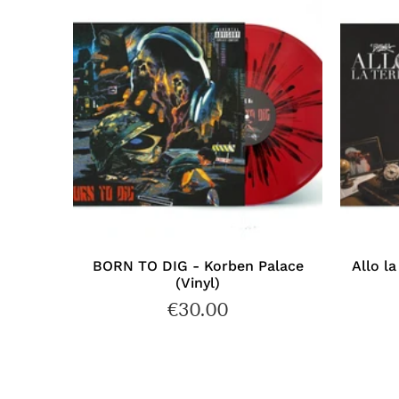
BORN TO DIG - Korben Palace
Allo la
(Vinyl)
€30.00
€30.00
Prix
régulier