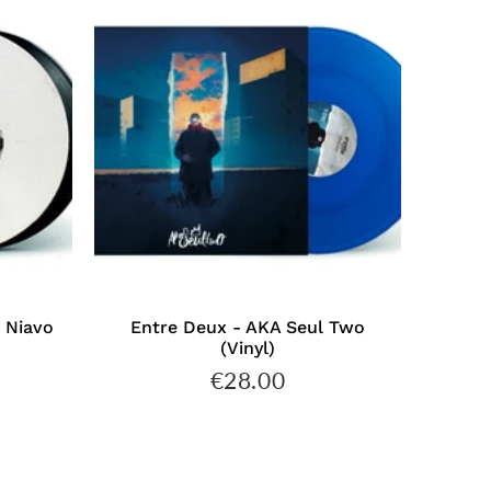
s Niavo
Entre Deux - AKA Seul Two
(Vinyl)
€28.00
€35.00
€28.00
Prix
régulier