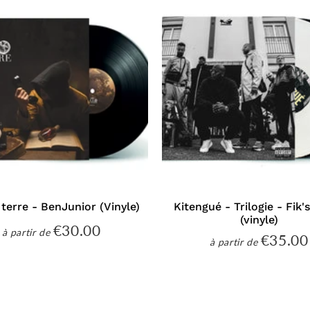
 terre - BenJunior (Vinyle)
Kitengué - Trilogie - Fik'
(vinyle)
€30.00
€30.00
à partir de
Prix
€35.00
à partir de
Prix
régulier
régulier