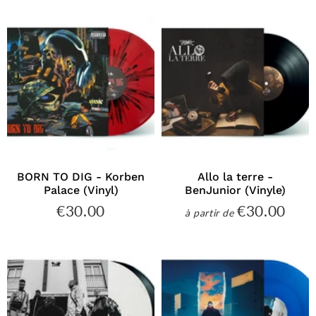
BORN TO DIG - Korben
Allo la terre -
Palace (Vinyl)
BenJunior (Vinyle)
€30.00
€30.00
€30.00
€30
à partir de
Prix
Prix
régulier
régulier