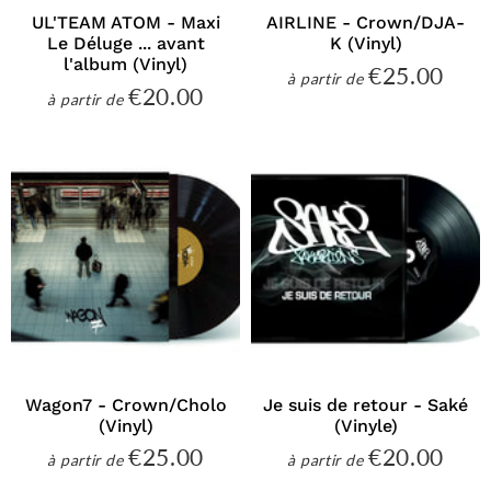
UL'TEAM ATOM - Maxi
AIRLINE - Crown/DJA-
Le Déluge ... avant
K (Vinyl)
l'album (Vinyl)
€25.00
€25
à partir de
Prix
€20.00
€20.00
à partir de
régulier
Prix
régulier
Wagon7 - Crown/Cholo
Je suis de retour - Saké
(Vinyl)
(Vinyle)
€25.00
€20.00
€25.00
€20
à partir de
à partir de
Prix
Prix
régulier
régulier