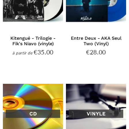
Kitengué - Trilogie -
Entre Deux - AKA Seul
Fik's Niavo (vinyle)
Two (Vinyl)
€35.00
€28.00
€35.00
€28.00
à partir de
Prix
Prix
régulier
régulier
CD
VINYLE