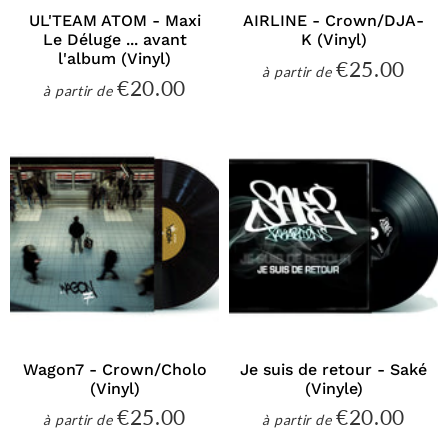
UL'TEAM ATOM - Maxi
AIRLINE - Crown/DJA-
Le Déluge ... avant
K (Vinyl)
l'album (Vinyl)
€25.00
€25
à partir de
Prix
€20.00
€20.00
à partir de
régulier
Prix
régulier
Wagon7 - Crown/Cholo
Je suis de retour - Saké
(Vinyl)
(Vinyle)
€25.00
€20.00
€25.00
€20
à partir de
à partir de
Prix
Prix
régulier
régulier