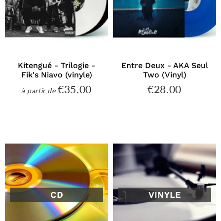
Kitengué - Trilogie -
Entre Deux - AKA Seul
Fik's Niavo (vinyle)
Two (Vinyl)
€35.00
€28.00
€35.00
€28.00
à partir de
Prix
Prix
régulier
régulier
CD
VINYLE