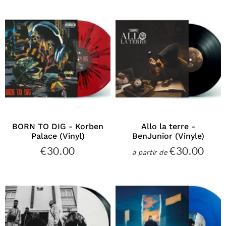
BORN TO DIG - Korben
Allo la terre -
Palace (Vinyl)
BenJunior (Vinyle)
€30.00
€30.00
€30.00
€30
à partir de
Prix
Prix
régulier
régulier