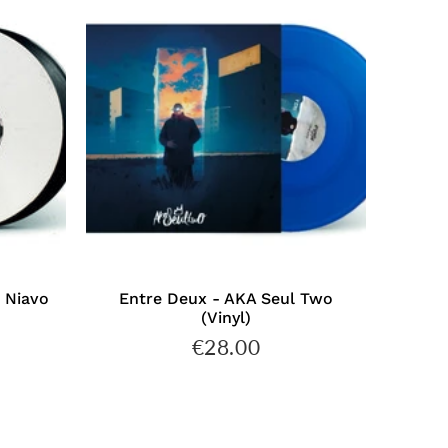
s Niavo
Entre Deux - AKA Seul Two
(Vinyl)
€28.00
€35.00
€28.00
Prix
régulier