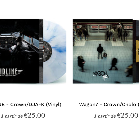
NE - Crown/DJA-K (Vinyl)
Wagon7 - Crown/Cholo (
€25.00
€25.00
€25.00
à partir de
à partir de
Prix
Prix
régulier
régulier