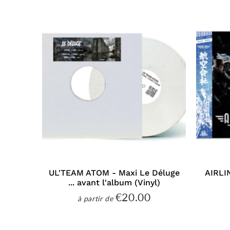
UL'TEAM ATOM - Maxi Le Déluge
AIRLI
... avant l'album (Vinyl)
€20.00
€20.00
à partir de
Prix
régulier