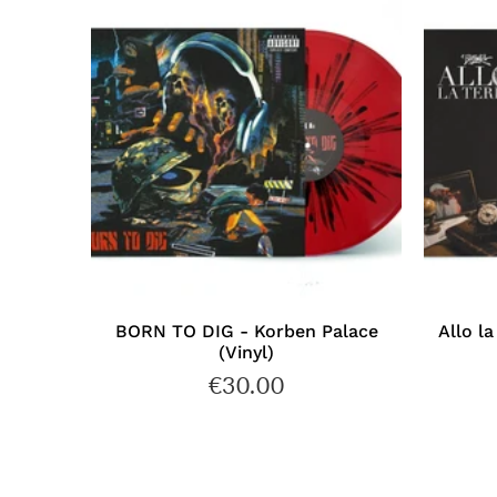
BORN TO DIG - Korben Palace
Allo la
(Vinyl)
€30.00
€30.00
Prix
régulier