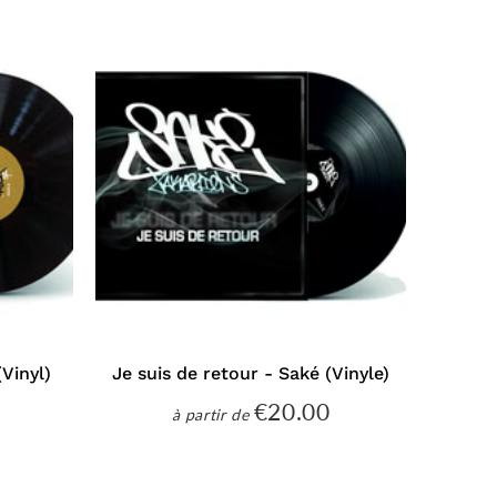
Vinyl)
Je suis de retour - Saké (Vinyle)
€20.00
€25.00
€20.00
à partir de
Prix
régulier