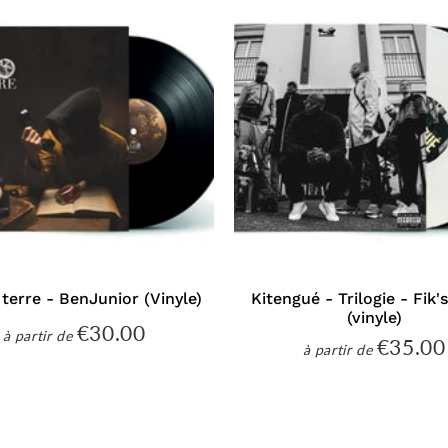
 terre - BenJunior (Vinyle)
Kitengué - Trilogie - Fik'
(vinyle)
€30.00
€30.00
à partir de
Prix
€35.00
à partir de
Prix
régulier
régulier