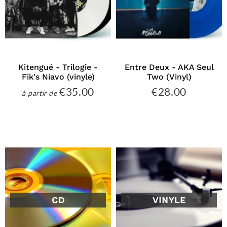
Kitengué - Trilogie -
Entre Deux - AKA Seul
Fik's Niavo (vinyle)
Two (Vinyl)
€35.00
€28.00
€35.00
€28.00
à partir de
Prix
Prix
régulier
régulier
CD
VINYLE