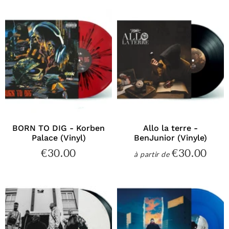
BORN TO DIG - Korben
Allo la terre -
Palace (Vinyl)
BenJunior (Vinyle)
€30.00
€30.00
€30.00
€30
à partir de
Prix
Prix
régulier
régulier