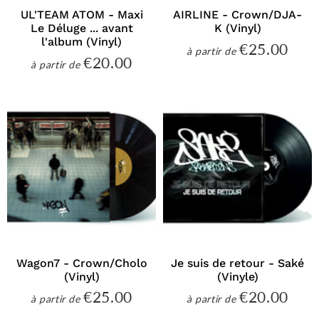
UL'TEAM ATOM - Maxi
AIRLINE - Crown/DJA-
Le Déluge ... avant
K (Vinyl)
l'album (Vinyl)
€25.00
€25
à partir de
Prix
€20.00
€20.00
à partir de
régulier
Prix
régulier
Wagon7 - Crown/Cholo
Je suis de retour - Saké
(Vinyl)
(Vinyle)
€25.00
€20.00
€25.00
€20
à partir de
à partir de
Prix
Prix
régulier
régulier