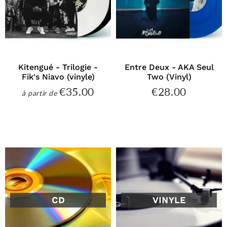
Kitengué - Trilogie -
Entre Deux - AKA Seul
Fik's Niavo (vinyle)
Two (Vinyl)
€35.00
€28.00
€35.00
€28.00
à partir de
Prix
Prix
régulier
régulier
CD
VINYLE