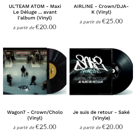
UL'TEAM ATOM - Maxi
AIRLINE - Crown/DJA-
Le Déluge ... avant
K (Vinyl)
l'album (Vinyl)
€25.00
€25
à partir de
Prix
€20.00
€20.00
à partir de
régulier
Prix
régulier
Wagon7 - Crown/Cholo
Je suis de retour - Saké
(Vinyl)
(Vinyle)
€25.00
€20.00
€25.00
€20
à partir de
à partir de
Prix
Prix
régulier
régulier