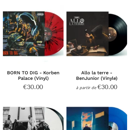
BORN TO DIG - Korben
Allo la terre -
Palace (Vinyl)
BenJunior (Vinyle)
€30.00
€30.00
€30.00
€30
à partir de
Prix
Prix
régulier
régulier