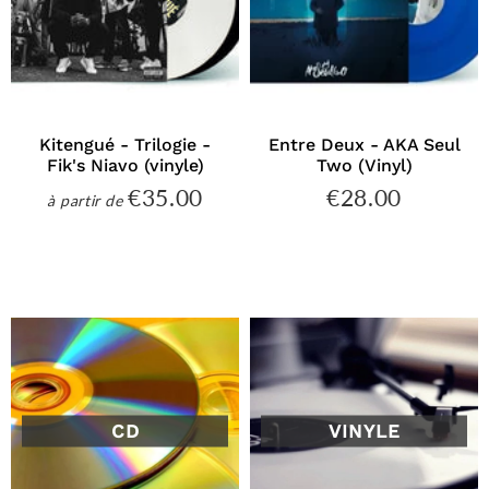
Kitengué - Trilogie -
Entre Deux - AKA Seul
Fik's Niavo (vinyle)
Two (Vinyl)
€35.00
€28.00
€35.00
€28.00
à partir de
Prix
Prix
régulier
régulier
CD
VINYLE