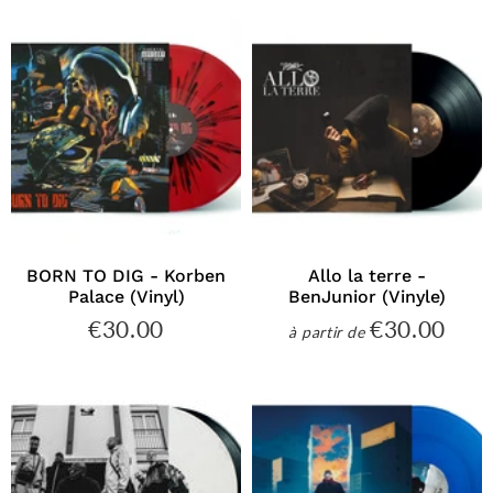
BORN TO DIG - Korben
Allo la terre -
Palace (Vinyl)
BenJunior (Vinyle)
€30.00
€30.00
€30.00
€30
à partir de
Prix
Prix
régulier
régulier