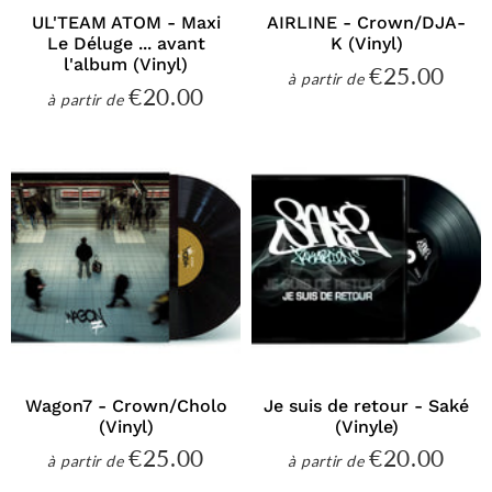
UL'TEAM ATOM - Maxi
AIRLINE - Crown/DJA-
Le Déluge ... avant
K (Vinyl)
l'album (Vinyl)
€25.00
€25
à partir de
Prix
€20.00
€20.00
à partir de
régulier
Prix
régulier
Wagon7 - Crown/Cholo
Je suis de retour - Saké
(Vinyl)
(Vinyle)
€25.00
€20.00
€25.00
€20
à partir de
à partir de
Prix
Prix
régulier
régulier