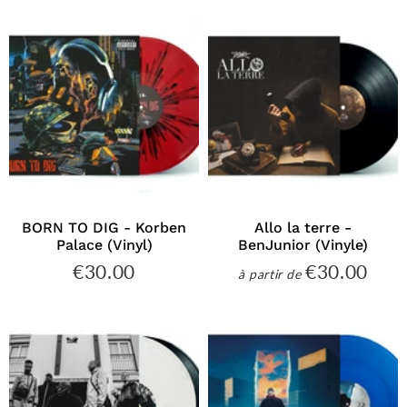
BORN TO DIG - Korben
Allo la terre -
Palace (Vinyl)
BenJunior (Vinyle)
€30.00
€30.00
€30.00
€30
à partir de
Prix
Prix
régulier
régulier