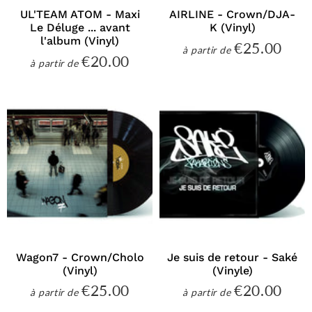
UL'TEAM ATOM - Maxi
AIRLINE - Crown/DJA-
Le Déluge ... avant
K (Vinyl)
l'album (Vinyl)
€25.00
€25
à partir de
Prix
€20.00
€20.00
à partir de
régulier
Prix
régulier
Wagon7 - Crown/Cholo
Je suis de retour - Saké
(Vinyl)
(Vinyle)
€25.00
€20.00
€25.00
€20
à partir de
à partir de
Prix
Prix
régulier
régulier