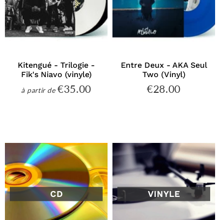
Kitengué - Trilogie -
Entre Deux - AKA Seul
Fik's Niavo (vinyle)
Two (Vinyl)
€35.00
€28.00
€35.00
€28.00
à partir de
Prix
Prix
régulier
régulier
CD
VINYLE