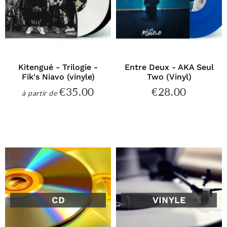
Kitengué - Trilogie -
Entre Deux - AKA Seul
Fik's Niavo (vinyle)
Two (Vinyl)
€35.00
€28.00
€35.00
€28.00
à partir de
Prix
Prix
régulier
régulier
CD
VINYLE