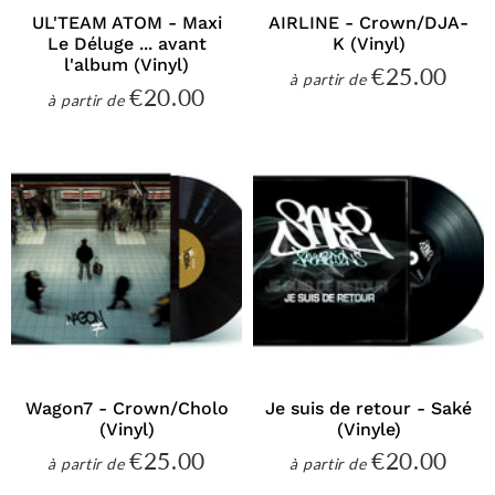
UL'TEAM ATOM - Maxi
AIRLINE - Crown/DJA-
Le Déluge ... avant
K (Vinyl)
l'album (Vinyl)
€25.00
€25
à partir de
Prix
€20.00
€20.00
à partir de
régulier
Prix
régulier
Wagon7 - Crown/Cholo
Je suis de retour - Saké
(Vinyl)
(Vinyle)
€25.00
€20.00
€25.00
€20
à partir de
à partir de
Prix
Prix
régulier
régulier