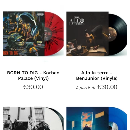
BORN TO DIG - Korben
Allo la terre -
Palace (Vinyl)
BenJunior (Vinyle)
€30.00
€30.00
€30.00
€30
à partir de
Prix
Prix
régulier
régulier