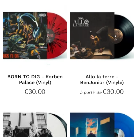
BORN TO DIG - Korben
Allo la terre -
Palace (Vinyl)
BenJunior (Vinyle)
€30.00
€30.00
€30.00
€30
à partir de
Prix
Prix
régulier
régulier