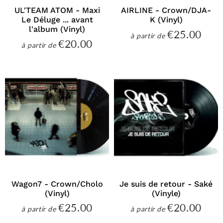
UL'TEAM ATOM - Maxi
AIRLINE - Crown/DJA-
Le Déluge ... avant
K (Vinyl)
l'album (Vinyl)
€25.00
€25
à partir de
Prix
€20.00
€20.00
à partir de
régulier
Prix
régulier
Wagon7 - Crown/Cholo
Je suis de retour - Saké
(Vinyl)
(Vinyle)
€25.00
€20.00
€25.00
€20
à partir de
à partir de
Prix
Prix
régulier
régulier