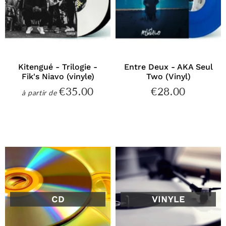
Kitengué - Trilogie -
Entre Deux - AKA Seul
Fik's Niavo (vinyle)
Two (Vinyl)
€35.00
€28.00
€35.00
€28.00
à partir de
Prix
Prix
régulier
régulier
CD
VINYLE