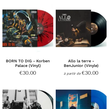
BORN TO DIG - Korben
Allo la terre -
Palace (Vinyl)
BenJunior (Vinyle)
€30.00
€30.00
€30.00
€30
à partir de
Prix
Prix
régulier
régulier