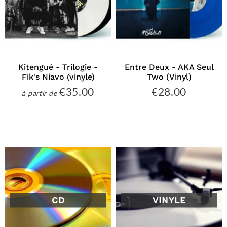
Kitengué - Trilogie -
Entre Deux - AKA Seul
Fik's Niavo (vinyle)
Two (Vinyl)
€35.00
€28.00
€35.00
€28.00
à partir de
Prix
Prix
régulier
régulier
CD
VINYLE