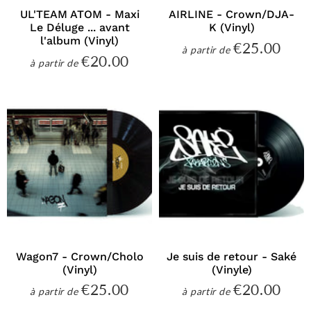
UL'TEAM ATOM - Maxi
AIRLINE - Crown/DJA-
Le Déluge ... avant
K (Vinyl)
l'album (Vinyl)
€25.00
€25
à partir de
Prix
€20.00
€20.00
à partir de
régulier
Prix
régulier
Wagon7 - Crown/Cholo
Je suis de retour - Saké
(Vinyl)
(Vinyle)
€25.00
€20.00
€25.00
€20
à partir de
à partir de
Prix
Prix
régulier
régulier