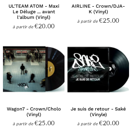
UL'TEAM ATOM - Maxi
AIRLINE - Crown/DJA-
Le Déluge ... avant
K (Vinyl)
l'album (Vinyl)
€25.00
€25
à partir de
Prix
€20.00
€20.00
à partir de
régulier
Prix
régulier
Wagon7 - Crown/Cholo
Je suis de retour - Saké
(Vinyl)
(Vinyle)
€25.00
€20.00
€25.00
€20
à partir de
à partir de
Prix
Prix
régulier
régulier