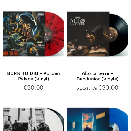
BORN TO DIG - Korben
Allo la terre -
Palace (Vinyl)
BenJunior (Vinyle)
€30.00
€30.00
€30.00
€30
à partir de
Prix
Prix
régulier
régulier