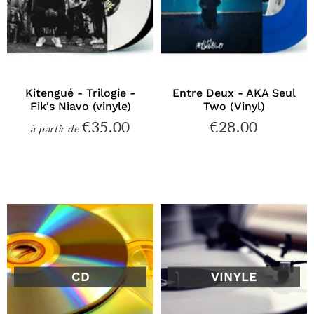
Kitengué - Trilogie -
Entre Deux - AKA Seul
Fik's Niavo (vinyle)
Two (Vinyl)
€35.00
€28.00
€35.00
€28.00
à partir de
Prix
Prix
régulier
régulier
CD
VINYLE