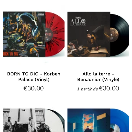
BORN TO DIG - Korben
Allo la terre -
Palace (Vinyl)
BenJunior (Vinyle)
€30.00
€30.00
€30.00
€30
à partir de
Prix
Prix
régulier
régulier