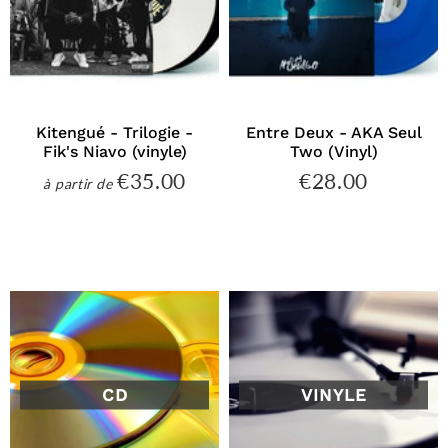
Kitengué - Trilogie -
Entre Deux - AKA Seul
Fik's Niavo (vinyle)
Two (Vinyl)
€35.00
€28.00
€35.00
€28.00
à partir de
Prix
Prix
régulier
régulier
CD
VINYLE