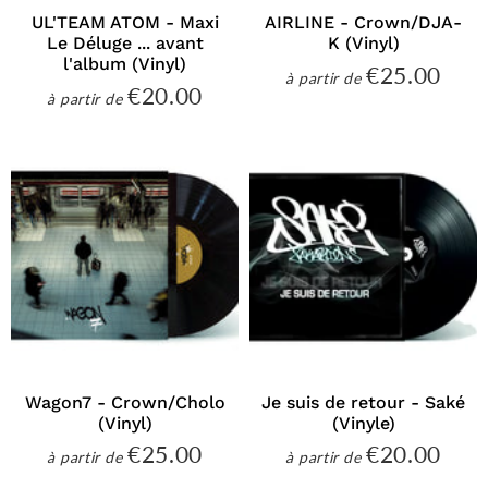
UL'TEAM ATOM - Maxi
AIRLINE - Crown/DJA-
Le Déluge ... avant
K (Vinyl)
l'album (Vinyl)
€25.00
€25
à partir de
Prix
€20.00
€20.00
à partir de
régulier
Prix
régulier
Wagon7 - Crown/Cholo
Je suis de retour - Saké
(Vinyl)
(Vinyle)
€25.00
€20.00
€25.00
€20
à partir de
à partir de
Prix
Prix
régulier
régulier