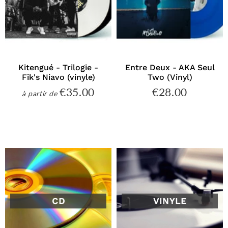
Kitengué - Trilogie -
Entre Deux - AKA Seul
Fik's Niavo (vinyle)
Two (Vinyl)
€35.00
€28.00
€35.00
€28.00
à partir de
Prix
Prix
régulier
régulier
CD
VINYLE