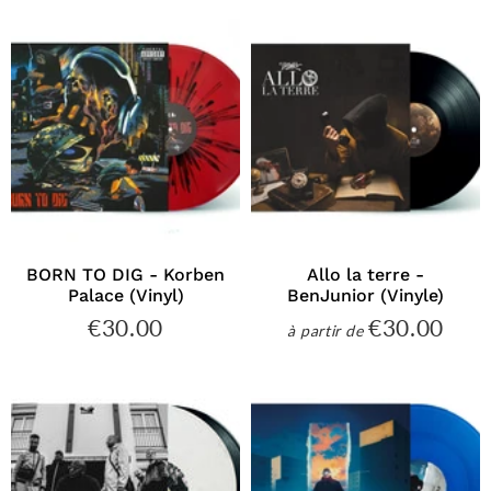
BORN TO DIG - Korben
Allo la terre -
Palace (Vinyl)
BenJunior (Vinyle)
€30.00
€30.00
€30.00
€30
à partir de
Prix
Prix
régulier
régulier