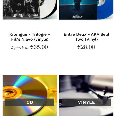
Kitengué - Trilogie -
Entre Deux - AKA Seul
Fik's Niavo (vinyle)
Two (Vinyl)
€35.00
€28.00
€35.00
€28.00
à partir de
Prix
Prix
régulier
régulier
CD
VINYLE