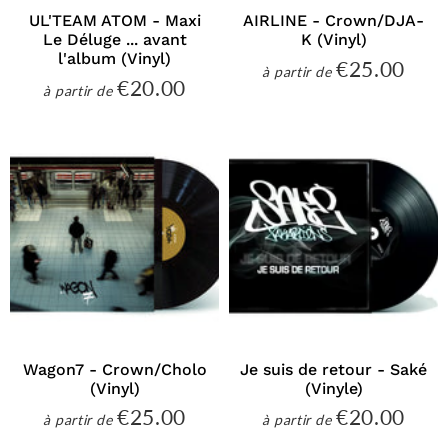
UL'TEAM ATOM - Maxi
AIRLINE - Crown/DJA-
Le Déluge ... avant
K (Vinyl)
l'album (Vinyl)
€25.00
€25
à partir de
Prix
€20.00
€20.00
à partir de
régulier
Prix
régulier
Wagon7 - Crown/Cholo
Je suis de retour - Saké
(Vinyl)
(Vinyle)
€25.00
€20.00
€25.00
€20
à partir de
à partir de
Prix
Prix
régulier
régulier