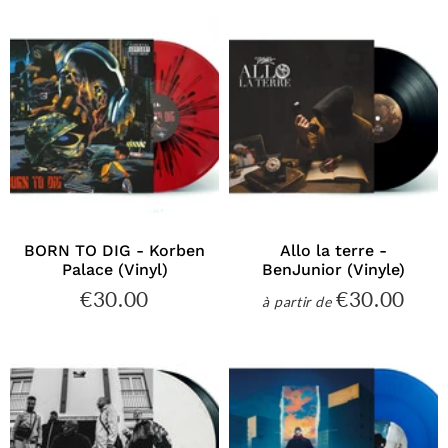
BORN TO DIG - Korben
Allo la terre -
Palace (Vinyl)
BenJunior (Vinyle)
€30.00
€30.00
€30.00
€30
à partir de
Prix
Prix
régulier
régulier