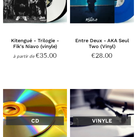
Kitengué - Trilogie -
Entre Deux - AKA Seul
Fik's Niavo (vinyle)
Two (Vinyl)
€35.00
€28.00
€35.00
€28.00
à partir de
Prix
Prix
régulier
régulier
CD
VINYLE