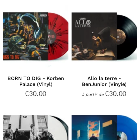
BORN TO DIG - Korben
Allo la terre -
Palace (Vinyl)
BenJunior (Vinyle)
€30.00
€30.00
€30.00
€30
à partir de
Prix
Prix
régulier
régulier