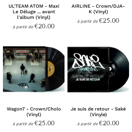
UL'TEAM ATOM - Maxi
AIRLINE - Crown/DJA-
Le Déluge ... avant
K (Vinyl)
l'album (Vinyl)
€25.00
€25
à partir de
Prix
€20.00
€20.00
à partir de
régulier
Prix
régulier
Wagon7 - Crown/Cholo
Je suis de retour - Saké
(Vinyl)
(Vinyle)
€25.00
€20.00
€25.00
€20
à partir de
à partir de
Prix
Prix
régulier
régulier