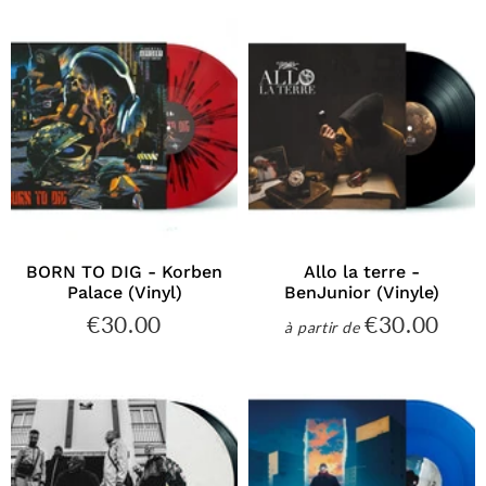
BORN TO DIG - Korben
Allo la terre -
Palace (Vinyl)
BenJunior (Vinyle)
€30.00
€30.00
€30.00
€30
à partir de
Prix
Prix
régulier
régulier