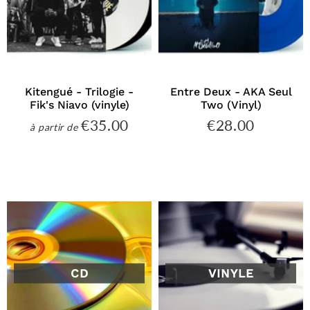
Kitengué - Trilogie -
Entre Deux - AKA Seul
Fik's Niavo (vinyle)
Two (Vinyl)
€35.00
€28.00
€35.00
€28.00
à partir de
Prix
Prix
régulier
régulier
CD
VINYLE