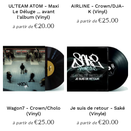
UL'TEAM ATOM - Maxi
AIRLINE - Crown/DJA-
Le Déluge ... avant
K (Vinyl)
l'album (Vinyl)
€25.00
€25
à partir de
Prix
€20.00
€20.00
à partir de
régulier
Prix
régulier
Wagon7 - Crown/Cholo
Je suis de retour - Saké
(Vinyl)
(Vinyle)
€25.00
€20.00
€25.00
€20
à partir de
à partir de
Prix
Prix
régulier
régulier