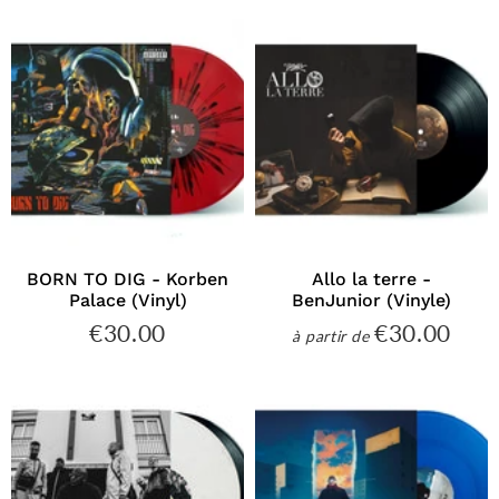
BORN TO DIG - Korben
Allo la terre -
Palace (Vinyl)
BenJunior (Vinyle)
€30.00
€30.00
€30.00
€30
à partir de
Prix
Prix
régulier
régulier