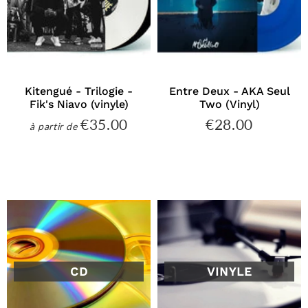
Kitengué - Trilogie -
Entre Deux - AKA Seul
Fik's Niavo (vinyle)
Two (Vinyl)
€35.00
€28.00
€35.00
€28.00
à partir de
Prix
Prix
régulier
régulier
CD
VINYLE