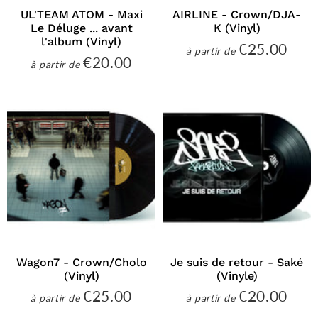
UL'TEAM ATOM - Maxi
AIRLINE - Crown/DJA-
Le Déluge ... avant
K (Vinyl)
l'album (Vinyl)
€25.00
€25
à partir de
Prix
€20.00
€20.00
à partir de
régulier
Prix
régulier
Wagon7 - Crown/Cholo
Je suis de retour - Saké
(Vinyl)
(Vinyle)
€25.00
€20.00
€25.00
€20
à partir de
à partir de
Prix
Prix
régulier
régulier