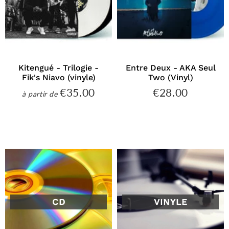
Kitengué - Trilogie -
Entre Deux - AKA Seul
Fik's Niavo (vinyle)
Two (Vinyl)
€35.00
€28.00
€35.00
€28.00
à partir de
Prix
Prix
régulier
régulier
CD
VINYLE