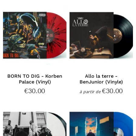
BORN TO DIG - Korben
Allo la terre -
Palace (Vinyl)
BenJunior (Vinyle)
€30.00
€30.00
€30.00
€30
à partir de
Prix
Prix
régulier
régulier