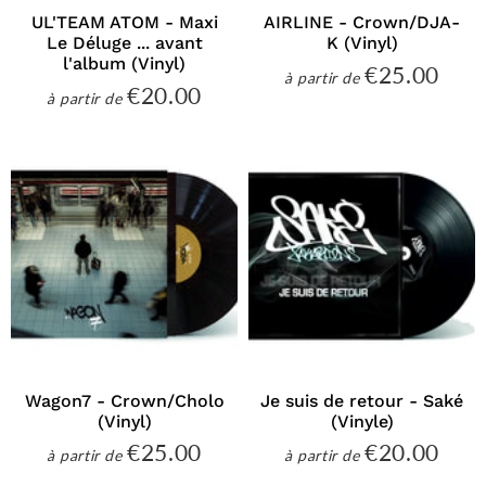
UL'TEAM ATOM - Maxi
AIRLINE - Crown/DJA-
Le Déluge ... avant
K (Vinyl)
l'album (Vinyl)
€25.00
€25
à partir de
Prix
€20.00
€20.00
à partir de
régulier
Prix
régulier
Wagon7 - Crown/Cholo
Je suis de retour - Saké
(Vinyl)
(Vinyle)
€25.00
€20.00
€25.00
€20
à partir de
à partir de
Prix
Prix
régulier
régulier