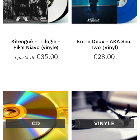
Kitengué - Trilogie -
Entre Deux - AKA Seul
Fik's Niavo (vinyle)
Two (Vinyl)
€35.00
€28.00
€35.00
€28.00
à partir de
Prix
Prix
régulier
régulier
CD
VINYLE