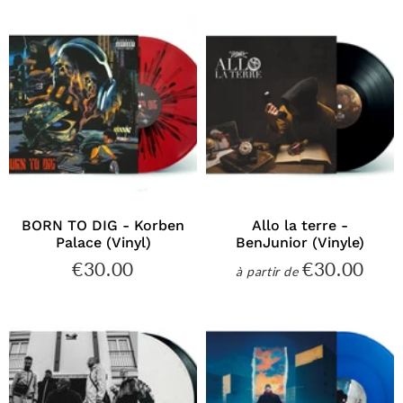
BORN TO DIG - Korben
Allo la terre -
Palace (Vinyl)
BenJunior (Vinyle)
€30.00
€30.00
€30.00
€30
à partir de
Prix
Prix
régulier
régulier