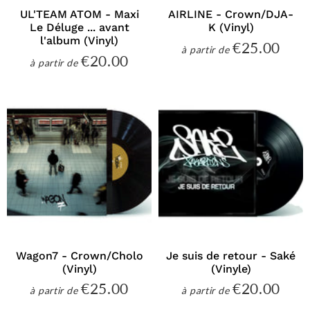
UL'TEAM ATOM - Maxi
AIRLINE - Crown/DJA-
Le Déluge ... avant
K (Vinyl)
l'album (Vinyl)
€25.00
€25
à partir de
Prix
€20.00
€20.00
à partir de
régulier
Prix
régulier
Wagon7 - Crown/Cholo
Je suis de retour - Saké
(Vinyl)
(Vinyle)
€25.00
€20.00
€25.00
€20
à partir de
à partir de
Prix
Prix
régulier
régulier