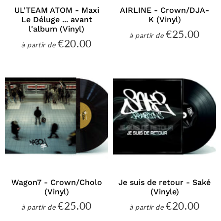
UL'TEAM ATOM - Maxi
AIRLINE - Crown/DJA-
Le Déluge ... avant
K (Vinyl)
l'album (Vinyl)
€25.00
€25
à partir de
Prix
€20.00
€20.00
à partir de
régulier
Prix
régulier
Wagon7 - Crown/Cholo
Je suis de retour - Saké
(Vinyl)
(Vinyle)
€25.00
€20.00
€25.00
€20
à partir de
à partir de
Prix
Prix
régulier
régulier