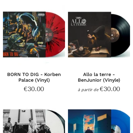
BORN TO DIG - Korben
Allo la terre -
Palace (Vinyl)
BenJunior (Vinyle)
€30.00
€30.00
€30.00
€30
à partir de
Prix
Prix
régulier
régulier