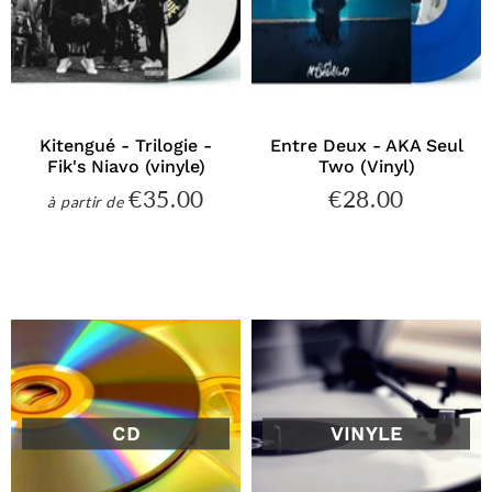
Kitengué - Trilogie -
Entre Deux - AKA Seul
Fik's Niavo (vinyle)
Two (Vinyl)
€35.00
€28.00
€35.00
€28.00
à partir de
Prix
Prix
régulier
régulier
CD
VINYLE