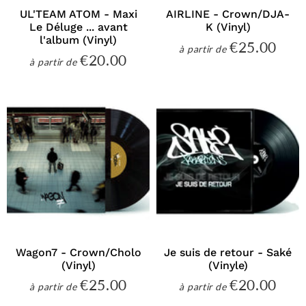
UL'TEAM ATOM - Maxi
AIRLINE - Crown/DJA-
Le Déluge ... avant
K (Vinyl)
l'album (Vinyl)
€25.00
€25
à partir de
Prix
€20.00
€20.00
à partir de
régulier
Prix
régulier
Wagon7 - Crown/Cholo
Je suis de retour - Saké
(Vinyl)
(Vinyle)
€25.00
€20.00
€25.00
€20
à partir de
à partir de
Prix
Prix
régulier
régulier