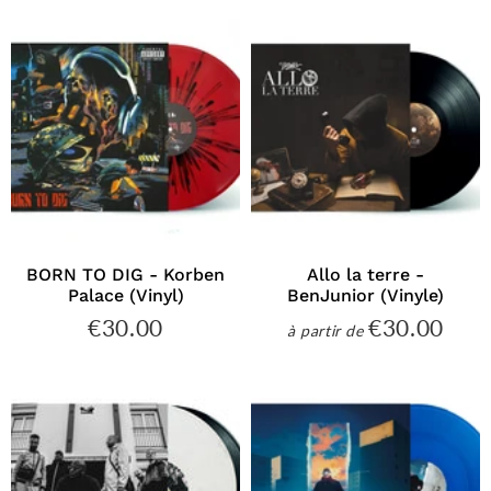
BORN TO DIG - Korben
Allo la terre -
Palace (Vinyl)
BenJunior (Vinyle)
€30.00
€30.00
€30.00
€30
à partir de
Prix
Prix
régulier
régulier