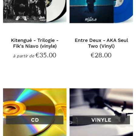
Kitengué - Trilogie -
Entre Deux - AKA Seul
Fik's Niavo (vinyle)
Two (Vinyl)
€35.00
€28.00
€35.00
€28.00
à partir de
Prix
Prix
régulier
régulier
CD
VINYLE