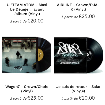
UL'TEAM ATOM - Maxi
AIRLINE - Crown/DJA-
Le Déluge ... avant
K (Vinyl)
l'album (Vinyl)
€25.00
€25
à partir de
Prix
€20.00
€20.00
à partir de
régulier
Prix
régulier
Wagon7 - Crown/Cholo
Je suis de retour - Saké
(Vinyl)
(Vinyle)
€25.00
€20.00
€25.00
€20
à partir de
à partir de
Prix
Prix
régulier
régulier