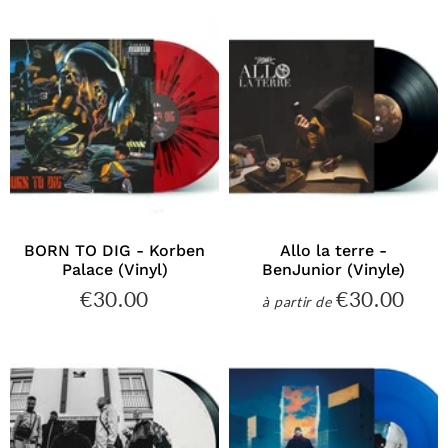
BORN TO DIG - Korben
Allo la terre -
Palace (Vinyl)
BenJunior (Vinyle)
€30.00
€30.00
€30.00
€30
à partir de
Prix
Prix
régulier
régulier