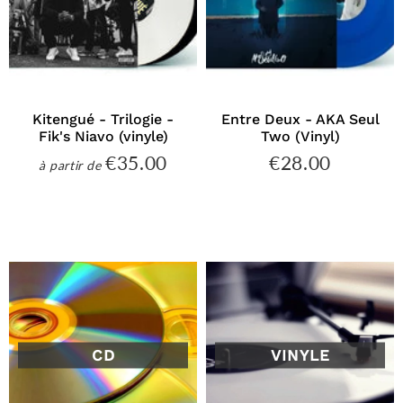
Kitengué - Trilogie -
Entre Deux - AKA Seul
Fik's Niavo (vinyle)
Two (Vinyl)
€35.00
€28.00
€35.00
€28.00
à partir de
Prix
Prix
régulier
régulier
CD
VINYLE