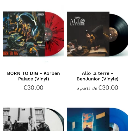
BORN TO DIG - Korben
Allo la terre -
Palace (Vinyl)
BenJunior (Vinyle)
€30.00
€30.00
€30.00
€30
à partir de
Prix
Prix
régulier
régulier