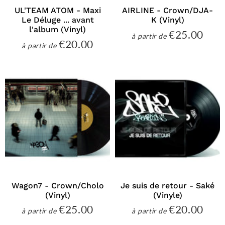
UL'TEAM ATOM - Maxi
AIRLINE - Crown/DJA-
Le Déluge ... avant
K (Vinyl)
l'album (Vinyl)
€25.00
€25
à partir de
Prix
€20.00
€20.00
à partir de
régulier
Prix
régulier
Wagon7 - Crown/Cholo
Je suis de retour - Saké
(Vinyl)
(Vinyle)
€25.00
€20.00
€25.00
€20
à partir de
à partir de
Prix
Prix
régulier
régulier