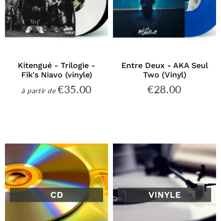
Kitengué - Trilogie -
Entre Deux - AKA Seul
Fik's Niavo (vinyle)
Two (Vinyl)
€35.00
€28.00
€35.00
€28.00
à partir de
Prix
Prix
régulier
régulier
CD
VINYLE