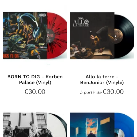
BORN TO DIG - Korben
Allo la terre -
Palace (Vinyl)
BenJunior (Vinyle)
€30.00
€30.00
€30.00
€30
à partir de
Prix
Prix
régulier
régulier