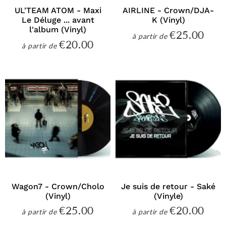
UL'TEAM ATOM - Maxi
AIRLINE - Crown/DJA-
Le Déluge ... avant
K (Vinyl)
l'album (Vinyl)
€25.00
€25
à partir de
Prix
€20.00
€20.00
à partir de
régulier
Prix
régulier
Wagon7 - Crown/Cholo
Je suis de retour - Saké
(Vinyl)
(Vinyle)
€25.00
€20.00
€25.00
€20
à partir de
à partir de
Prix
Prix
régulier
régulier