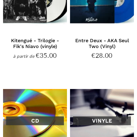
Kitengué - Trilogie -
Entre Deux - AKA Seul
Fik's Niavo (vinyle)
Two (Vinyl)
€35.00
€28.00
€35.00
€28.00
à partir de
Prix
Prix
régulier
régulier
CD
VINYLE