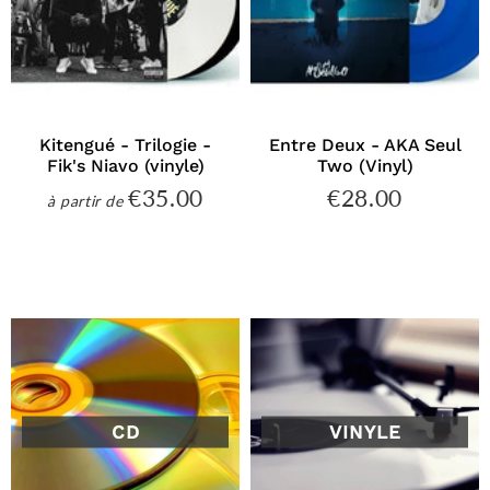
Kitengué - Trilogie -
Entre Deux - AKA Seul
Fik's Niavo (vinyle)
Two (Vinyl)
€35.00
€28.00
€35.00
€28.00
à partir de
Prix
Prix
régulier
régulier
CD
VINYLE