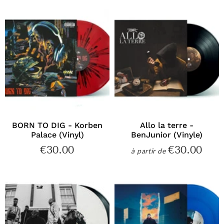
BORN TO DIG - Korben
Allo la terre -
Palace (Vinyl)
BenJunior (Vinyle)
€30.00
€30.00
€30.00
€30
à partir de
Prix
Prix
régulier
régulier