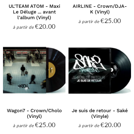
UL'TEAM ATOM - Maxi
AIRLINE - Crown/DJA-
Le Déluge ... avant
K (Vinyl)
l'album (Vinyl)
€25.00
€25
à partir de
Prix
€20.00
€20.00
à partir de
régulier
Prix
régulier
Wagon7 - Crown/Cholo
Je suis de retour - Saké
(Vinyl)
(Vinyle)
€25.00
€20.00
€25.00
€20
à partir de
à partir de
Prix
Prix
régulier
régulier