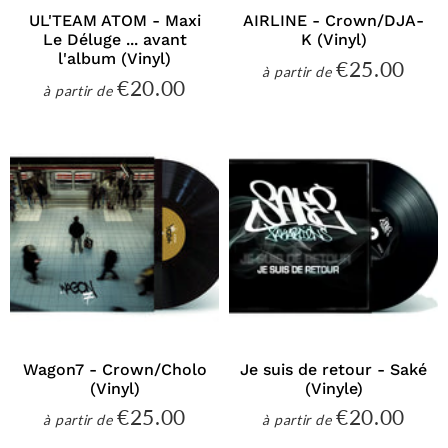
UL'TEAM ATOM - Maxi
AIRLINE - Crown/DJA-
Le Déluge ... avant
K (Vinyl)
l'album (Vinyl)
€25.00
€25
à partir de
Prix
€20.00
€20.00
à partir de
régulier
Prix
régulier
Wagon7 - Crown/Cholo
Je suis de retour - Saké
(Vinyl)
(Vinyle)
€25.00
€20.00
€25.00
€20
à partir de
à partir de
Prix
Prix
régulier
régulier