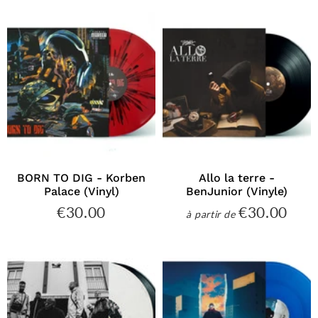
BORN TO DIG - Korben
Allo la terre -
Palace (Vinyl)
BenJunior (Vinyle)
€30.00
€30.00
€30.00
€30
à partir de
Prix
Prix
régulier
régulier