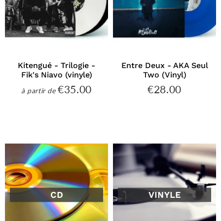
Kitengué - Trilogie -
Entre Deux - AKA Seul
Fik's Niavo (vinyle)
Two (Vinyl)
€35.00
€28.00
€35.00
€28.00
à partir de
Prix
Prix
régulier
régulier
CD
VINYLE