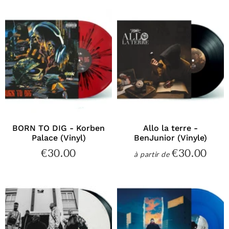
BORN TO DIG - Korben
Allo la terre -
Palace (Vinyl)
BenJunior (Vinyle)
€30.00
€30.00
€30.00
€30
à partir de
Prix
Prix
régulier
régulier