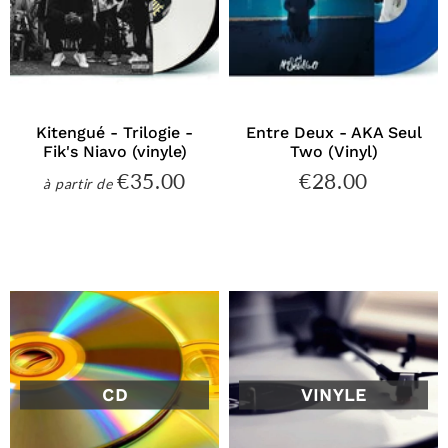
Kitengué - Trilogie -
Entre Deux - AKA Seul
Fik's Niavo (vinyle)
Two (Vinyl)
€35.00
€28.00
€35.00
€28.00
à partir de
Prix
Prix
régulier
régulier
CD
VINYLE