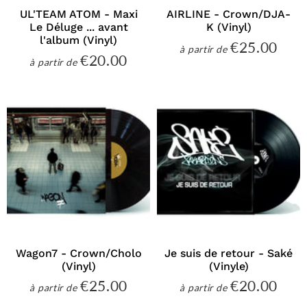
UL'TEAM ATOM - Maxi
AIRLINE - Crown/DJA-
Le Déluge ... avant
K (Vinyl)
l'album (Vinyl)
€25.00
€25
à partir de
Prix
€20.00
€20.00
à partir de
régulier
Prix
régulier
Wagon7 - Crown/Cholo
Je suis de retour - Saké
(Vinyl)
(Vinyle)
€25.00
€20.00
€25.00
€20
à partir de
à partir de
Prix
Prix
régulier
régulier