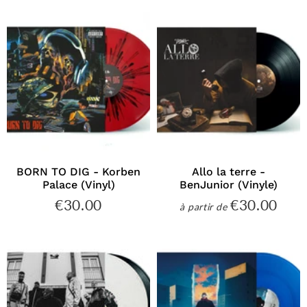
BORN TO DIG - Korben
Allo la terre -
Palace (Vinyl)
BenJunior (Vinyle)
€30.00
€30.00
€30.00
€30
à partir de
Prix
Prix
régulier
régulier