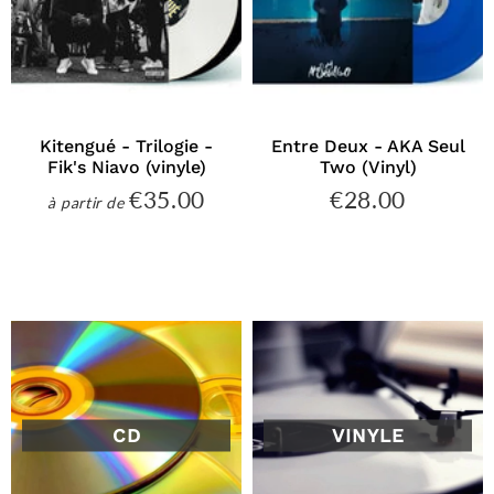
Kitengué - Trilogie -
Entre Deux - AKA Seul
Fik's Niavo (vinyle)
Two (Vinyl)
€35.00
€28.00
€35.00
€28.00
à partir de
Prix
Prix
régulier
régulier
CD
VINYLE