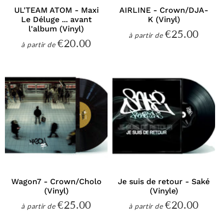
UL'TEAM ATOM - Maxi
AIRLINE - Crown/DJA-
Le Déluge ... avant
K (Vinyl)
l'album (Vinyl)
€25.00
€25
à partir de
Prix
€20.00
€20.00
à partir de
régulier
Prix
régulier
Wagon7 - Crown/Cholo
Je suis de retour - Saké
(Vinyl)
(Vinyle)
€25.00
€20.00
€25.00
€20
à partir de
à partir de
Prix
Prix
régulier
régulier