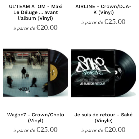
UL'TEAM ATOM - Maxi
AIRLINE - Crown/DJA-
Le Déluge ... avant
K (Vinyl)
l'album (Vinyl)
€25.00
€25
à partir de
Prix
€20.00
€20.00
à partir de
régulier
Prix
régulier
Wagon7 - Crown/Cholo
Je suis de retour - Saké
(Vinyl)
(Vinyle)
€25.00
€20.00
€25.00
€20
à partir de
à partir de
Prix
Prix
régulier
régulier