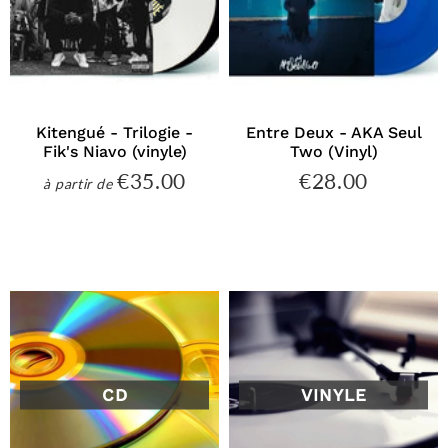
Kitengué - Trilogie -
Entre Deux - AKA Seul
Fik's Niavo (vinyle)
Two (Vinyl)
€35.00
€28.00
€35.00
€28.00
à partir de
Prix
Prix
régulier
régulier
CD
VINYLE