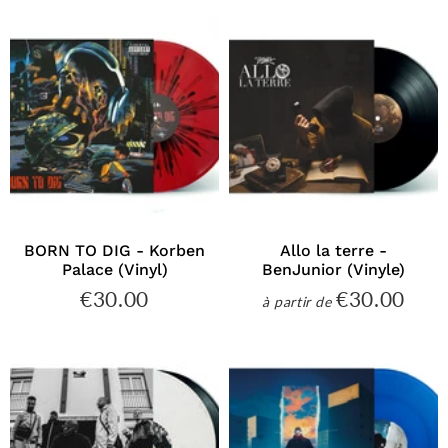
BORN TO DIG - Korben
Allo la terre -
Palace (Vinyl)
BenJunior (Vinyle)
€30.00
€30.00
€30.00
€30
à partir de
Prix
Prix
régulier
régulier