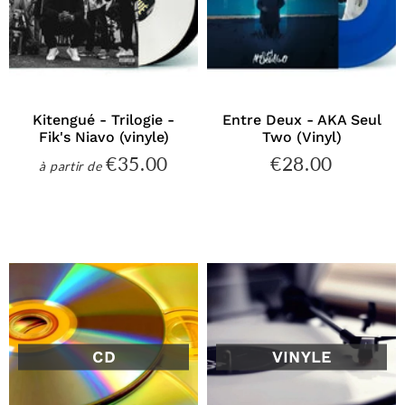
Kitengué - Trilogie -
Entre Deux - AKA Seul
Fik's Niavo (vinyle)
Two (Vinyl)
€35.00
€28.00
€35.00
€28.00
à partir de
Prix
Prix
régulier
régulier
CD
VINYLE