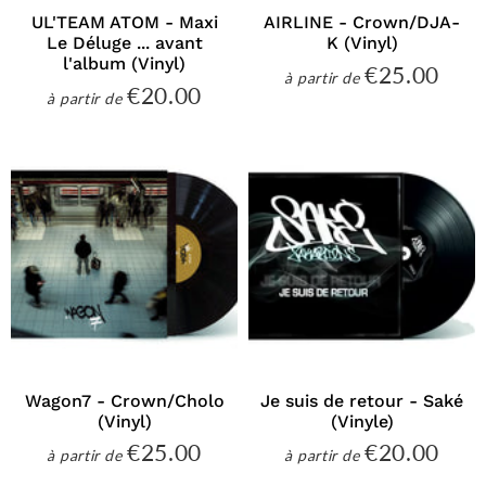
UL'TEAM ATOM - Maxi
AIRLINE - Crown/DJA-
Le Déluge ... avant
K (Vinyl)
l'album (Vinyl)
€25.00
€25
à partir de
Prix
€20.00
€20.00
à partir de
régulier
Prix
régulier
Wagon7 - Crown/Cholo
Je suis de retour - Saké
(Vinyl)
(Vinyle)
€25.00
€20.00
€25.00
€20
à partir de
à partir de
Prix
Prix
régulier
régulier