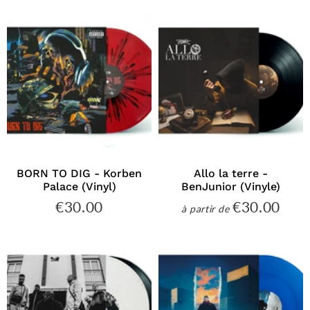
BORN TO DIG - Korben
Allo la terre -
Palace (Vinyl)
BenJunior (Vinyle)
€30.00
€30.00
€30.00
€30
à partir de
Prix
Prix
régulier
régulier